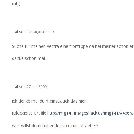
mfg
Original Fronlippe Bj. 99
al-sc
30. August 2009
Suche für meinen vectra eine frontlippe da bei meiner schon ein
danke schon mal...
Abzieher/Ausdrücker Hinterachslager
al-sc
27. Juli 2009
ich denke mal du meinst auch das hier.
[Blockierte Grafik:
http://img141.imageshack.us/img141/4466/ac
was willst denn haben für so einen abzieher?