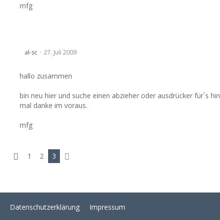
mfg
Abzieher/Ausdrücker Hinterachslager
al-sc
27. Juli 2009
hallo zusammen
bin neu hier und suche einen abzieher oder ausdrücker für´s hin
mal danke im voraus.
mfg
1
2
3
Datenschutzerklärung
Impressum