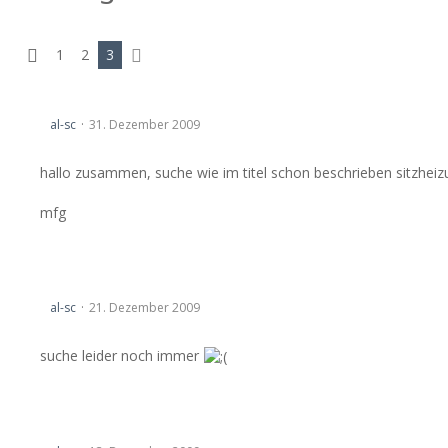
1
2
3
Sitzheizungsmatten und Schalter
al-sc
31. Dezember 2009
hallo zusammen, suche wie im titel schon beschrieben sitzheizun
mfg
Wurzelholzsatz für die Mittelkonsole
al-sc
21. Dezember 2009
suche leider noch immer
Wurzelholzsatz für die Mittelkonsole