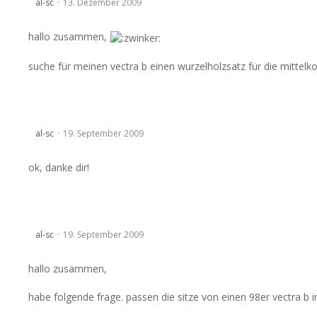
al-sc
13. Dezember 2009
hallo zusammen,
suche für meinen vectra b einen wurzelholzsatz für die mittelk
98er sitzgarnitur in ein 99er vectra b
al-sc
19. September 2009
ok, danke dir!
98er sitzgarnitur in ein 99er vectra b
al-sc
19. September 2009
hallo zusammen,
habe folgende frage. passen die sitze von einen 98er vectra b in