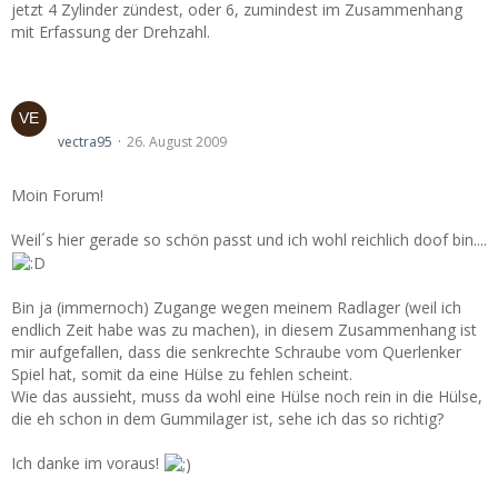
jetzt 4 Zylinder zündest, oder 6, zumindest im Zusammenhang
mit Erfassung der Drehzahl.
Querlenkerbuchsen vorne austauschen? HILFE..bin
gerade dabei!!
vectra95
26. August 2009
Moin Forum!
Weil´s hier gerade so schön passt und ich wohl reichlich doof bin....
Bin ja (immernoch) Zugange wegen meinem Radlager (weil ich
endlich Zeit habe was zu machen), in diesem Zusammenhang ist
mir aufgefallen, dass die senkrechte Schraube vom Querlenker
Spiel hat, somit da eine Hülse zu fehlen scheint.
Wie das aussieht, muss da wohl eine Hülse noch rein in die Hülse,
die eh schon in dem Gummilager ist, sehe ich das so richtig?
Ich danke im voraus!