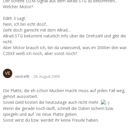
Der scheint DZM-Signal aus dem Allrad-STG zu bekommen...
Welcher Motor?
Edith 3 sagt:
Nein, ich bin echt doof...
Geht doch garnicht mit dem Allrad....
Allrad-STG bekommt natürlich Info über die Drehzahl und gibt die
nicht.
Aber Motor brauch ich, bin da unwissend, was im 2000er drin war.
C20XE weiß ich noch, aber sonst noch?
2 Festplatten in einen rechener bauen
vectra95
26. August 2009
Die Platte, die eh schon Mucken macht muss auf jeden Fall weg,
gehört aussortiert.
Soviel Geld kosten die heutzutage auch nicht mehr.
Wenn die gerade noch läuft, schnell die Daten sichern bzw.
spiegeln und auf ´ne neue Platte geben.
Sonst wirst du bzw. werdet ihr keine Freude haben.