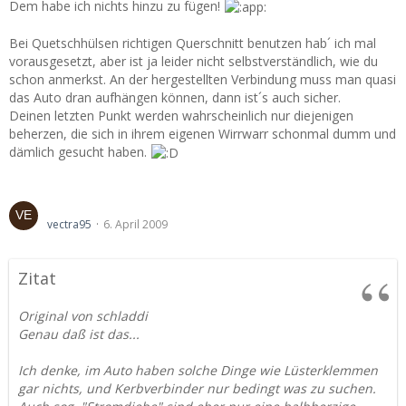
Fairerweise muß man auch sagen, daß richtiges Löten auch
Dem habe ich nichts hinzu zu fügen!
ein wenig Übung bzw. Erfahrung vorraussetzt.
Bei Quetschhülsen richtigen Querschnitt benutzen hab´ ich mal
Schrumpfschlach zur Isolation ist super, ggf. auch doppelt.
vorausgesetzt, aber ist ja leider nicht selbstverständlich, wie du
Kabelbäume zusammenfasen ist auch 'mne gute Sache.
schon anmerkst. An der hergestellten Verbindung muss man quasi
Und wo wir schon dabei sind: Alles aufschreiben und nach
das Auto dran aufhängen können, dann ist´s auch sicher.
Möglichkeit unterschiedliche Farben benutzen bzw. alles
Deinen letzten Punkt werden wahrscheinlich nur diejenigen
ORDENTLICH beschriften.
beherzen, die sich in ihrem eigenen Wirrwarr schonmal dumm und
dämlich gesucht haben.
Dann klappt's auch mit der Elektrik
Stecker BC???
vectra95
6. April 2009
Zitat
Original von schladdi
Genau daß ist das...
Ich denke, im Auto haben solche Dinge wie Lüsterklemmen
gar nichts, und Kerbverbinder nur bedingt was zu suchen.