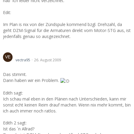
hab´ ich leider nicht verzeichnet.
Edit:
Im Plan is nix von der Zündspule kommend bzgl. Drehzahl, da
geht DZM-Signal für die Armaturen direkt vom Motor-STG aus, ist
jedenfalls genau so ausgezeichnet.
drehzahlmesser problem !!!!
vectra95
26. August 2009
Das stimmt.
Dann haben wir ein Problem.
Edith sagt:
Ich schau mal eben in den Plänen nach Unterschieden, kann mir
sonst echt keinen Reim drauf machen. Wenn nix mehr kommt, bin
ich auch immer noch ratlos.
Edith 2 sagt:
Ist das ´n Allrad?