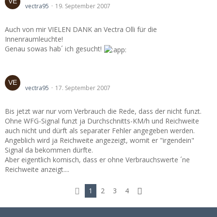
vectra95
19. September 2007
Auch von mir VIELEN DANK an Vectra Olli für die
Innenraumleuchte!
Genau sowas hab´ ich gesucht!
Bordcomputer nachgerüstet und läuft nicht. Hilfe!!!
vectra95
17. September 2007
Bis jetzt war nur vom Verbrauch die Rede, dass der nicht funzt.
Ohne WFG-Signal funzt ja Durchschnitts-KM/h und Reichweite
auch nicht und dürft als separater Fehler angegeben werden.
Angeblich wird ja Reichweite angezeigt, womit er "irgendein"
Signal da bekommen dürfte.
Aber eigentlich komisch, dass er ohne Verbrauchswerte ´ne
Reichweite anzeigt....
1
2
3
4