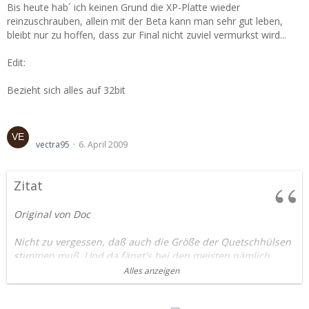
Bis heute hab´ ich keinen Grund die XP-Platte wieder
reinzuschrauben, allein mit der Beta kann man sehr gut leben,
bleibt nur zu hoffen, dass zur Final nicht zuviel vermurkst wird...
Edit:
Bezieht sich alles auf 32bit
Stecker BC???
vectra95
6. April 2009
Zitat
Original von Doc
Nicht zu vergessen, daß auch die Größe der Quetschhülsen
stimmen muß. Und da fängt's bei den meisten nämlich
schon an. Da werden 0,75er Quetschen auf 0,5 Leitung
Alles anzeigen
gequetscht und dergleichen, 'weil grad nix anderes da is'...