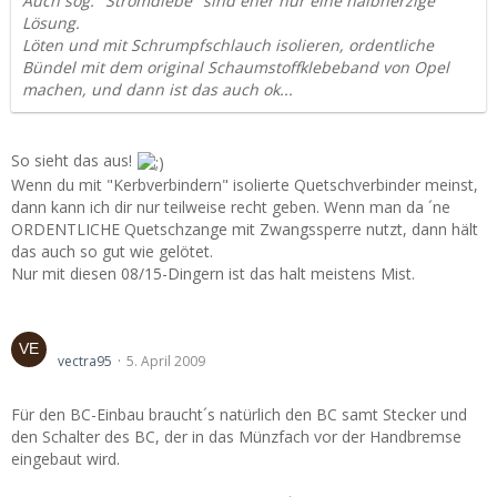
Auch sog. "Stromdiebe" sind eher nur eine halbherzige
Lösung.
Löten und mit Schrumpfschlauch isolieren, ordentliche
Bündel mit dem original Schaumstoffklebeband von Opel
machen, und dann ist das auch ok...
So sieht das aus!
Wenn du mit "Kerbverbindern" isolierte Quetschverbinder meinst,
dann kann ich dir nur teilweise recht geben. Wenn man da ´ne
ORDENTLICHE Quetschzange mit Zwangssperre nutzt, dann hält
das auch so gut wie gelötet.
Nur mit diesen 08/15-Dingern ist das halt meistens Mist.
Stecker BC???
vectra95
5. April 2009
Für den BC-Einbau braucht´s natürlich den BC samt Stecker und
den Schalter des BC, der in das Münzfach vor der Handbremse
eingebaut wird.