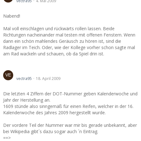
vectra95
4. Mai 2009
Nabend!
Mal voll einschlagen und rückwärts rollen lassen. Beide
Richtungen nacheinander mal testen mit offenen Fenstern. Wenn
dann ein schön mahlendes Geräusch zu hören ist, sind die
Radlager im Teich. Oder, wie der Kollege vorher schon sagte mal
am Rad wackeln und schauen, ob da Spiel drin ist.
DOT nr. welches Herstellungsjahr
vectra95
18. April 2009
Die letzten 4 Ziffern der DOT-Nummer geben Kalenderwoche und
Jahr der Herstellung an.
1609 stünde also sinngemäß für einen Reifen, welcher in der 16.
Kalenderwoche des Jahres 2009 hergestellt wurde.
Der vordere Teil der Nummer war mir bis gerade unbekannt, aber
bei Wikipedia gibt´s dazu sogar auch ´n Eintrag.
==>