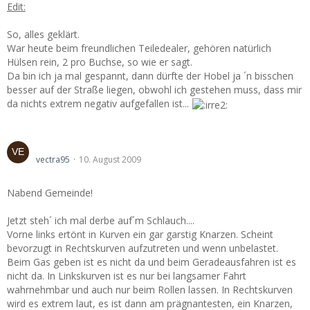
Edit:
So, alles geklärt.
War heute beim freundlichen Teiledealer, gehören natürlich
Hülsen rein, 2 pro Buchse, so wie er sagt.
Da bin ich ja mal gespannt, dann dürfte der Hobel ja ´n bisschen
besser auf der Straße liegen, obwohl ich gestehen muss, dass mir
da nichts extrem negativ aufgefallen ist...
Antriebswellengelenk
vectra95
10. August 2009
Nabend Gemeinde!
Jetzt steh´ ich mal derbe auf´m Schlauch....
Vorne links ertönt in Kurven ein gar garstig Knarzen. Scheint
bevorzugt in Rechtskurven aufzutreten und wenn unbelastet.
Beim Gas geben ist es nicht da und beim Geradeausfahren ist es
nicht da. In Linkskurven ist es nur bei langsamer Fahrt
wahrnehmbar und auch nur beim Rollen lassen. In Rechtskurven
wird es extrem laut, es ist dann am prägnantesten, ein Knarzen,