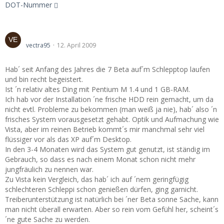
DOT-Nummer
Windows 7
vectra95
12. April 2009
Hab´ seit Anfang des Jahres die 7 Beta auf´m Schlepptop laufen
und bin recht begeistert.
Ist ´n relativ altes Ding mit Pentium M 1.4 und 1 GB-RAM.
Ich hab vor der Installation ´ne frische HDD rein gemacht, um da
nicht evtl. Probleme zu bekommen (man weiß ja nie), hab´ also ´n
frisches System vorausgesetzt gehabt. Optik und Aufmachung wie
Vista, aber im reinen Betrieb kommt´s mir manchmal sehr viel
flüssiger vor als das XP auf´m Desktop.
In den 3-4 Monaten wird das System gut genutzt, ist ständig im
Gebrauch, so dass es nach einem Monat schon nicht mehr
jungfräulich zu nennen war.
Zu Vista kein Vergleich, das hab´ ich auf ´nem geringfügig
schlechteren Schleppi schon genießen dürfen, ging garnicht.
Treiberunterstützung ist natürlich bei ´ner Beta sonne Sache, kann
man nicht überall erwarten. Aber so rein vom Gefühl her, scheint´s
´ne gute Sache zu werden.