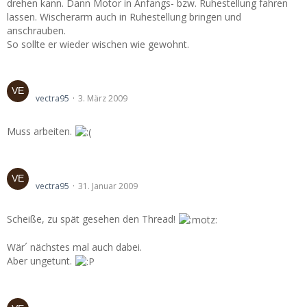
drehen kann. Dann Motor in Anfangs- bzw. Ruhestellung fahren
lassen. Wischerarm auch in Ruhestellung bringen und
anschrauben.
So sollte er wieder wischen wie gewohnt.
D&W Bochum Samstag den 07.03.2009
vectra95
3. März 2009
Muss arbeiten.
D&W Bochum
vectra95
31. Januar 2009
Scheiße, zu spät gesehen den Thread!
Wär´ nächstes mal auch dabei.
Aber ungetunt.
danksagung für verkaufte sachen im forum