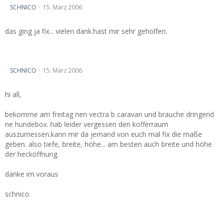
SCHNICO
15. März 2006
das ging ja fix... vielen dank.hast mir sehr geholfen.
abmessung vectra b caravan kofferaum
SCHNICO
15. März 2006
hi all,
bekomme am freitag nen vectra b caravan und brauche dringend
ne hundebox. hab leider vergessen den kofferraum
auszumessen.kann mir da jemand von euch mal fix die maße
geben. also tiefe, breite, höhe... am besten auch breite und höhe
der hecköffnung.
danke im voraus
schnico