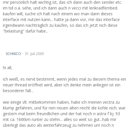
mir persönlich halt wichtig ist, das ich dann auch den sender etc.
im tid o.ä. sehe, und ich dann auch n vecci mit lenkradfernbed.
kaufen will, suche ich halt nach einem wo man dann dieses
interface mit nutzen kann... hatte ja dann vor, mir das interface
irgendwann nachträglich zu kaufen, so das ich jetzt nich diese
"belastung" dafür habe...
neues radio für astra f später für vectra b - aber welches?
SCHNICO
31. Juli 2005
hi all,
ich weiß, es nervt bestimmt, wenn jedes mal zu diesem thema ein
neuer thread eröffnet wird, aber ich denke mein anliegen ist ein
besonderer fall...
wie einige vlt. mitbekommen haben, habe ich meinen vectra zu
klump gefahren, und für nen neuen alten reicht die kohle nich. war
gestern mal beim freundlichen und der hat noch n astra f bj. 93
mit ca. 166tkm runter zu stehn... alles so weit so gut...hab mir
überlegt das auto als winterfahrzeug zu nehmen um noch n