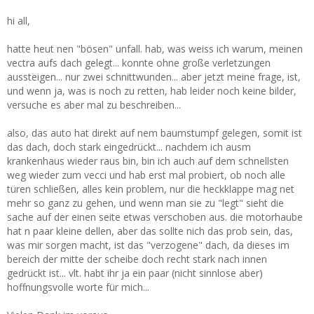
hi all,
hatte heut nen "bösen" unfall. hab, was weiss ich warum, meinen
vectra aufs dach gelegt... konnte ohne große verletzungen
aussteigen... nur zwei schnittwunden... aber jetzt meine frage, ist,
und wenn ja, was is noch zu retten, hab leider noch keine bilder,
versuche es aber mal zu beschreiben...
also, das auto hat direkt auf nem baumstumpf gelegen, somit ist
das dach, doch stark eingedrückt... nachdem ich ausm
krankenhaus wieder raus bin, bin ich auch auf dem schnellsten
weg wieder zum vecci und hab erst mal probiert, ob noch alle
türen schließen, alles kein problem, nur die heckklappe mag net
mehr so ganz zu gehen, und wenn man sie zu "legt" sieht die
sache auf der einen seite etwas verschoben aus. die motorhaube
hat n paar kleine dellen, aber das sollte nich das prob sein, das,
was mir sorgen macht, ist das "verzogene" dach, da dieses im
bereich der mitte der scheibe doch recht stark nach innen
gedrückt ist... vlt. habt ihr ja ein paar (nicht sinnlose aber)
hoffnungsvolle worte für mich...