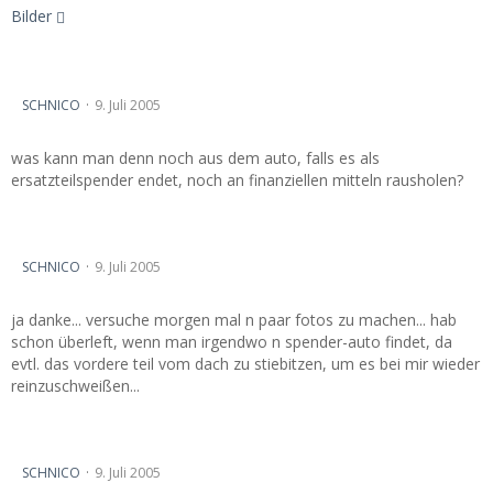
Bilder
nach Überschlag, was is noch zu retten...
SCHNICO
9. Juli 2005
was kann man denn noch aus dem auto, falls es als
ersatzteilspender endet, noch an finanziellen mitteln rausholen?
nach Überschlag, was is noch zu retten...
SCHNICO
9. Juli 2005
ja danke... versuche morgen mal n paar fotos zu machen... hab
schon überleft, wenn man irgendwo n spender-auto findet, da
evtl. das vordere teil vom dach zu stiebitzen, um es bei mir wieder
reinzuschweißen...
nach Überschlag, was is noch zu retten...
SCHNICO
9. Juli 2005