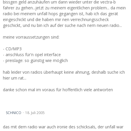
bissgen geld anzuhäufen um dann wieder unter die vectra-b
fahrer zu gehen...jetzt zu meinem eigentlichen problem... da mein
radio bei meinem unfall hops gegangen ist, hab ich das gerät
eingeschickt und die haben mir nen verrechnungsscheck
geschickt, und nu bin ich auf der suche nach nem neuen radio...
meine vorraussetzungen sind:
- CD/MP3
- anschluss für'n opel interface
- preislage: so günstig wie möglich
hab leider von radios überhaupt keine ahnung, deshalb suche ich
hier um rat...
danke schon mal im voraus für hoffentlich viele antworten
nach Überschlag, was is noch zu retten...
SCHNICO
18. Juli 2005
das mit dem radio war auch ironie des schicksals, der unfall war