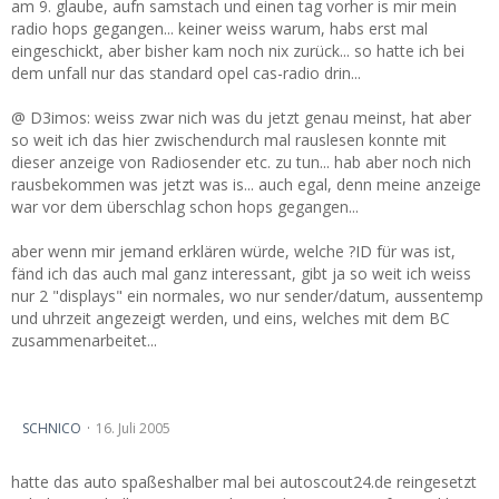
am 9. glaube, aufn samstach und einen tag vorher is mir mein
radio hops gegangen... keiner weiss warum, habs erst mal
eingeschickt, aber bisher kam noch nix zurück... so hatte ich bei
dem unfall nur das standard opel cas-radio drin...
@ D3imos: weiss zwar nich was du jetzt genau meinst, hat aber
so weit ich das hier zwischendurch mal rauslesen konnte mit
dieser anzeige von Radiosender etc. zu tun... hab aber noch nich
rausbekommen was jetzt was is... auch egal, denn meine anzeige
war vor dem überschlag schon hops gegangen...
aber wenn mir jemand erklären würde, welche ?ID für was ist,
fänd ich das auch mal ganz interessant, gibt ja so weit ich weiss
nur 2 "displays" ein normales, wo nur sender/datum, aussentemp
und uhrzeit angezeigt werden, und eins, welches mit dem BC
zusammenarbeitet...
nach Überschlag, was is noch zu retten...
SCHNICO
16. Juli 2005
hatte das auto spaßeshalber mal bei autoscout24.de reingesetzt