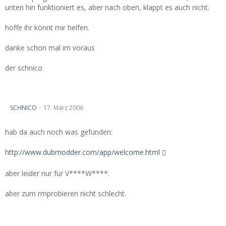
unten hin funktioniert es, aber nach oben, klappt es auch nicht.
hoffe ihr könnt mir helfen.
danke schon mal im voraus
der schnico
Online Tuning
SCHNICO
17. März 2006
hab da auch noch was gefunden:
http://www.dubmodder.com/app/welcome.html
aber leider nur für V****W****.
aber zum rmprobieren nicht schlecht.
abmessung vectra b caravan kofferaum