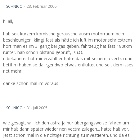
Probleme Astra F 1.4 Geräusche
SCHNICO
23. Februar 2006
hi all,
hab seit kurzem komische geräusche ausm motorraum beim
beschleunigen. klingt fast als hätte ich luft im motor.sehr extrem
hört man es im 3. gang bei gas geben. fahrzeug hat fast 180tkm
runter. hab schon ölstand geprüft, is i.O.
n bekannter hat mir erzählt er hatte das mit seinem a vectra und
bei ihm haben se da irgendwo etwas entlüftet und seit dem isses
net mehr.
danke schon mal im voraus
neues radio für astra f später für vectra b - aber welches?
SCHNICO
31. Juli 2005
wie gesagt, will ich den astra ja nur übergangsweise fahren um
mir halt dann später wieder nen vectra zulegen... hatte halt vor,
jetzt schon mal in die richtige richtung zu investieren. und da es