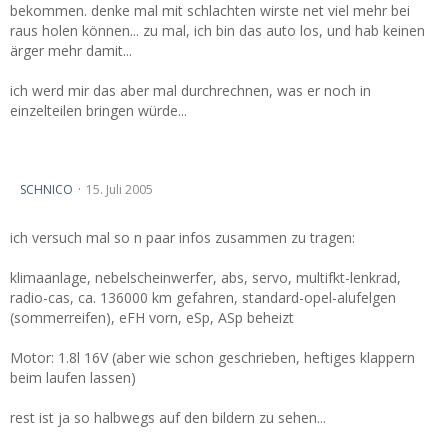
bekommen. denke mal mit schlachten wirste net viel mehr bei
raus holen können... zu mal, ich bin das auto los, und hab keinen
ärger mehr damit...
ich werd mir das aber mal durchrechnen, was er noch in
einzelteilen bringen würde...
nach Überschlag, was is noch zu retten...
SCHNICO
15. Juli 2005
ich versuch mal so n paar infos zusammen zu tragen:
klimaanlage, nebelscheinwerfer, abs, servo, multifkt-lenkrad,
radio-cas, ca. 136000 km gefahren, standard-opel-alufelgen
(sommerreifen), eFH vorn, eSp, ASp beheizt
Motor: 1.8l 16V (aber wie schon geschrieben, heftiges klappern
beim laufen lassen)
rest ist ja so halbwegs auf den bildern zu sehen...