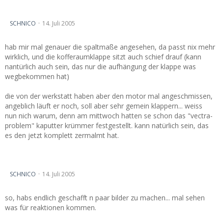
nach Überschlag, was is noch zu retten...
SCHNICO
14. Juli 2005
hab mir mal genauer die spaltmaße angesehen, da passt nix mehr
wirklich, und die kofferaumklappe sitzt auch schief drauf (kann
nantürlich auch sein, das nur die aufhängung der klappe was
wegbekommen hat)
die von der werkstatt haben aber den motor mal angeschmissen,
angeblich läuft er noch, soll aber sehr gemein klappern... weiss
nun nich warum, denn am mittwoch hatten se schon das "vectra-
problem" kaputter krümmer festgestellt. kann natürlich sein, das
es den jetzt komplett zermalmt hat.
nach Überschlag, was is noch zu retten...
SCHNICO
14. Juli 2005
so, habs endlich geschafft n paar bilder zu machen... mal sehen
was für reaktionen kommen.