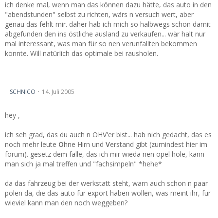
ich denke mal, wenn man das können dazu hätte, das auto in den
"abendstunden" selbst zu richten, wärs n versuch wert, aber
genau das fehlt mir. daher hab ich mich so halbwegs schon damit
abgefunden den ins östliche ausland zu verkaufen... wär halt nur
mal interessant, was man für so nen verunfallten bekommen
könnte. Will natürlich das optimale bei rausholen.
nach Überschlag, was is noch zu retten...
SCHNICO
14. Juli 2005
hey ,
ich seh grad, das du auch n OHV'er bist... hab nich gedacht, das es
noch mehr leute
O
hne
H
irn und
V
erstand gibt (zumindest hier im
forum). gesetz dem falle, das ich mir wieda nen opel hole, kann
man sich ja mal treffen und "fachsimpeln" *hehe*
da das fahrzeug bei der werkstatt steht, warn auch schon n paar
polen da, die das auto für export haben wollen, was meint ihr, für
wieviel kann man den noch weggeben?