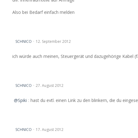
Also bei Bedarf einfach melden
Vectra B auf Lederausstattung ohne Seitenairbag umbauen 
SCHNICO
12. September 2012
ich würde auch meinen, Steuergerät und dazugehörige Kabel (fa
Vectra B OEM Spiegel mit LEDs
SCHNICO
27. August 2012
Spiki
: hast du evtl. einen Link zu den blinkern, die du eingese
Klappschlüsselumbau?
SCHNICO
17. August 2012