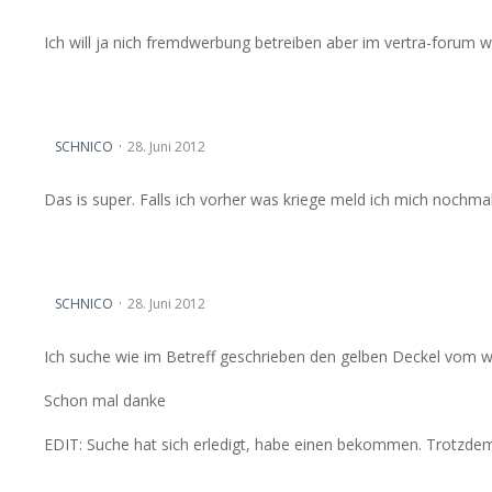
Ich will ja nich fremdwerbung betreiben aber im vertra-forum 
Deckel wischwasserbehälter vectra b
SCHNICO
28. Juni 2012
Das is super. Falls ich vorher was kriege meld ich mich nochma
Deckel wischwasserbehälter vectra b
SCHNICO
28. Juni 2012
Ich suche wie im Betreff geschrieben den gelben Deckel vom wi
Schon mal danke
EDIT: Suche hat sich erledigt, habe einen bekommen. Trotzdem