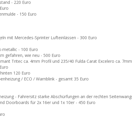
ustand - 220 Euro
 Euro
enmulde - 150 Euro
ln mit Mercedes-Sprinter Lufteinlässen - 300 Euro
-metallic - 100 Euro
km gefahren, wie neu - 500 Euro
mant Tritec ca. 4mm Profil und 235/40 Fulda Carat Excelero ca. 7mm 
 Euro
 hinten 120 Euro
eibenheizung / ECO / Warnblink - gesamt 35 Euro
heizung - Fahrersitz starke Abschürfungen an der rechten Seitenwang
und Doorboards für 2x 16er und 1x 10er - 450 Euro
uro