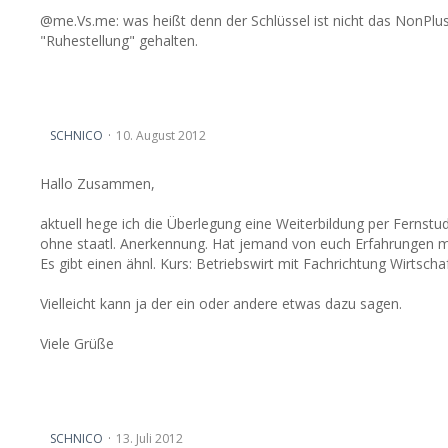
@me.Vs.me: was heißt denn der Schlüssel ist nicht das NonPlusu
"Ruhestellung" gehalten.
Weiterbildung per Fernstudium
SCHNICO
10. August 2012
Hallo Zusammen,
aktuell hege ich die Überlegung eine Weiterbildung per Fernstu
ohne staatl. Anerkennung. Hat jemand von euch Erfahrungen mi
Es gibt einen ähnl. Kurs: Betriebswirt mit Fachrichtung Wirtsc
Vielleicht kann ja der ein oder andere etwas dazu sagen.
Viele Grüße
Bremssattelträger 308x25 (I500) verfügbar
SCHNICO
13. Juli 2012