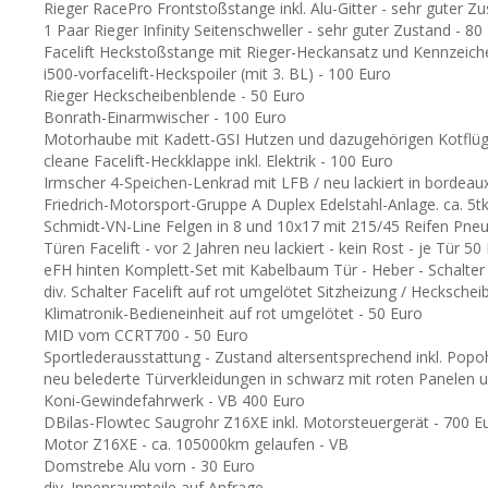
Rieger RacePro Frontstoßstange inkl. Alu-Gitter - sehr guter Z
1 Paar Rieger Infinity Seitenschweller - sehr guter Zustand - 80
Facelift Heckstoßstange mit Rieger-Heckansatz und Kennzeich
i500-vorfacelift-Heckspoiler (mit 3. BL) - 100 Euro
Rieger Heckscheibenblende - 50 Euro
Bonrath-Einarmwischer - 100 Euro
Motorhaube mit Kadett-GSI Hutzen und dazugehörigen Kotflüge
cleane Facelift-Heckklappe inkl. Elektrik - 100 Euro
Irmscher 4-Speichen-Lenkrad mit LFB / neu lackiert in bordeaux
Friedrich-Motorsport-Gruppe A Duplex Edelstahl-Anlage. ca. 5t
Schmidt-VN-Line Felgen in 8 und 10x17 mit 215/45 Reifen Pneu
Türen Facelift - vor 2 Jahren neu lackiert - kein Rost - je Tür 50
eFH hinten Komplett-Set mit Kabelbaum Tür - Heber - Schalter
div. Schalter Facelift auf rot umgelötet Sitzheizung / Hecksch
Klimatronik-Bedieneinheit auf rot umgelötet - 50 Euro
MID vom CCRT700 - 50 Euro
Sportlederausstattung - Zustand altersentsprechend inkl. Popo
neu belederte Türverkleidungen in schwarz mit roten Panelen 
Koni-Gewindefahrwerk - VB 400 Euro
DBilas-Flowtec Saugrohr Z16XE inkl. Motorsteuergerät - 700 E
Motor Z16XE - ca. 105000km gelaufen - VB
Domstrebe Alu vorn - 30 Euro
div. Innenraumteile auf Anfrage