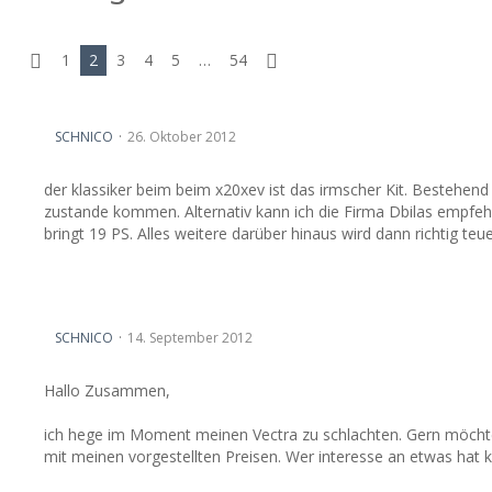
1
2
3
4
5
…
54
leistungsteigerung vectra b 2l 16v
SCHNICO
26. Oktober 2012
der klassiker beim beim x20xev ist das irmscher Kit. Bestehen
zustande kommen. Alternativ kann ich die Firma Dbilas empfeh
bringt 19 PS. Alles weitere darüber hinaus wird dann richtig teue
eventuell Schlachtung
SCHNICO
14. September 2012
Hallo Zusammen,
ich hege im Moment meinen Vectra zu schlachten. Gern möchte 
mit meinen vorgestellten Preisen. Wer interesse an etwas hat k