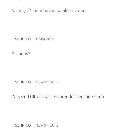
Viele grüße und besten dank im voraus
Kühlerabdeckung + Tachorahmen
SCHNICO
3. Mai 2012
*schubs*
Wo für sind die genau?
SCHNICO
23. April 2012
Das sind Ultraschallsensoren für den innenraum.
Kühlerabdeckung + Tachorahmen
SCHNICO
18. April 2012