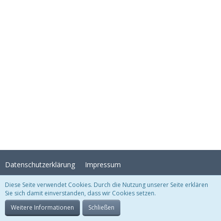
Datenschutzerklärung
Impressum
Diese Seite verwendet Cookies. Durch die Nutzung unserer Seite erklären
Sie sich damit einverstanden, dass wir Cookies setzen.
Stil:
Crystal Temptation
, erstellt von
KittMedia
Community-Software:
WoltLab Suite™
Weitere Informationen
Schließen