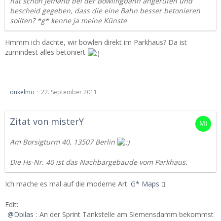
hat schon jemand bei der Bowlingbahn angerufen und
bescheid gegeben, dass die eine Bahn besser betonieren
sollten? *g* kenne ja meine Künste
Hmmm ich dachte, wir bowlen direkt im Parkhaus? Da ist
zumindest alles betoniert
[Brandenburg] Saisonabschlussgrillen 2011
onkelmo
22. September 2011
Zitat von misterY
Am Borsigturm 40, 13507 Berlin
Die Hs-Nr. 40 ist das Nachbargebäude vom Parkhaus.
Ich mache es mal auf die moderne Art:
G* Maps
Edit:
Dbilas
: An der Sprint Tankstelle am Siemensdamm bekommst