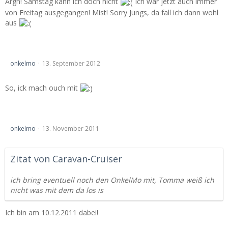
Argh! Samstag kann ich doch nicht
Ich war jetzt auch immer
von Freitag ausgegangen! Mist! Sorry Jungs, da fall ich dann wohl
aus
Stammtisch Mecklenburg-Vorpommern 2012
onkelmo
13. September 2012
So, ick mach ouch mit
Saison Abschluß der Besonderen Art...
onkelmo
13. November 2011
Zitat von Caravan-Cruiser
ich bring eventuell noch den OnkelMo mit, Tomma weiß ich
nicht was mit dem da los is
Ich bin am 10.12.2011 dabei!