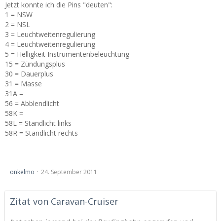
Jetzt konnte ich die Pins "deuten":
1 = NSW
2 = NSL
3 = Leuchtweitenregulierung
4 = Leuchtweitenregulierung
5 = Helligkeit Instrumentenbeleuchtung
15 = Zündungsplus
30 = Dauerplus
31 = Masse
31A =
56 = Abblendlicht
58K =
58L = Standlicht links
58R = Standlicht rechts
[Brandenburg] Saisonabschlussgrillen 2011
onkelmo
24. September 2011
Zitat von Caravan-Cruiser