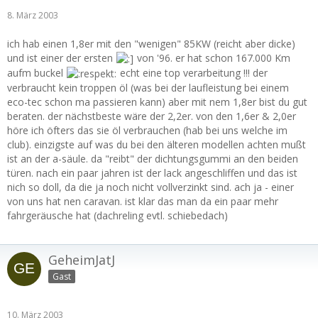
8. März 2003
ich hab einen 1,8er mit den "wenigen" 85KW (reicht aber dicke)
und ist einer der ersten
von '96. er hat schon 167.000 Km
aufm buckel
echt eine top verarbeitung !!! der
verbraucht kein troppen öl (was bei der laufleistung bei einem
eco-tec schon ma passieren kann) aber mit nem 1,8er bist du gut
beraten. der nächstbeste wäre der 2,2er. von den 1,6er & 2,0er
höre ich öfters das sie öl verbrauchen (hab bei uns welche im
club). einzigste auf was du bei den älteren modellen achten mußt
ist an der a-säule. da "reibt" der dichtungsgummi an den beiden
türen. nach ein paar jahren ist der lack angeschliffen und das ist
nich so doll, da die ja noch nicht vollverzinkt sind. ach ja - einer
von uns hat nen caravan. ist klar das man da ein paar mehr
fahrgeräusche hat (dachreling evtl. schiebedach)
GeheimJatJ
Gast
10. März 2003