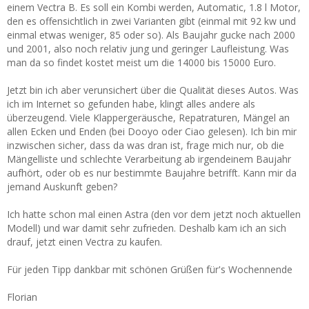
einem Vectra B. Es soll ein Kombi werden, Automatic, 1.8 l Motor,
den es offensichtlich in zwei Varianten gibt (einmal mit 92 kw und
einmal etwas weniger, 85 oder so). Als Baujahr gucke nach 2000
und 2001, also noch relativ jung und geringer Laufleistung. Was
man da so findet kostet meist um die 14000 bis 15000 Euro.
Jetzt bin ich aber verunsichert über die Qualität dieses Autos. Was
ich im Internet so gefunden habe, klingt alles andere als
überzeugend. Viele Klappergeräusche, Repatraturen, Mängel an
allen Ecken und Enden (bei Dooyo oder Ciao gelesen). Ich bin mir
inzwischen sicher, dass da was dran ist, frage mich nur, ob die
Mängelliste und schlechte Verarbeitung ab irgendeinem Baujahr
aufhört, oder ob es nur bestimmte Baujahre betrifft. Kann mir da
jemand Auskunft geben?
Ich hatte schon mal einen Astra (den vor dem jetzt noch aktuellen
Modell) und war damit sehr zufrieden. Deshalb kam ich an sich
drauf, jetzt einen Vectra zu kaufen.
Für jeden Tipp dankbar mit schönen Grüßen für's Wochennende
Florian