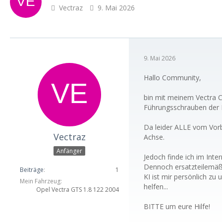
Vectraz
9. Mai 2026
9. Mai 2026
Hallo Community,
bin mit meinem Vectra C
Führungsschrauben der Br
Da leider ALLE vom Vorbe
Vectraz
Achse.
Anfänger
Jedoch finde ich im Inte
Dennoch ersatzteilemäßi
Beiträge
1
KI ist mir persönlich z
Mein Fahrzeug
helfen...
Opel Vectra GTS 1.8 122 2004
BITTE um eure Hilfe!