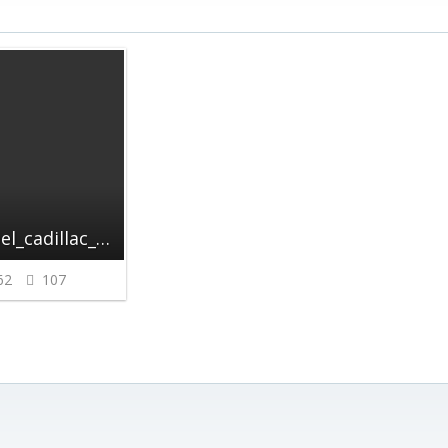
93171776_gm_opel_cadillac_vauxhall_saab_schraube_screw_brake_caliper_bremssattel.png
62
107