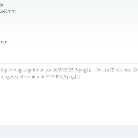
in:
12x43mm
.6mm
: http://images.spritmonitor.de/603825_5.png]
| Vectra
[Blockierte Gr
://images.spritmonitor.de/519452_5.png]