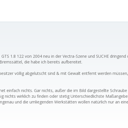
 GTS 1.8 122 von 2004 neu in der Vectra-Szene und SUCHE dringend d
emssättel, die habe ich bereits aufbereitet.
sitzer völlig abgelutscht sind & mit Gewalt entfernt werden müssen, 
rnet einfach nichts. Gar nichts, außer die im Bild dargestellte Schraub
g nichts wirklich zu finden oder stetig Unterschiedlichste Maßange
u ungenau und die umliegenden Werkstätten wollen natürlich nur an ei