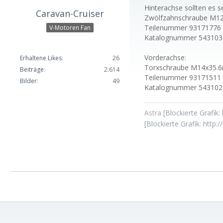
Hinterachse sollten es se
Caravan-Cruiser
Zwölfzahnschraube M
Teilenummer 93171776
V-Motoren Fan
Katalognummer 543103
Vorderachse:
Erhaltene Likes
26
Torxschraube M14x35
Beiträge
2.614
Teilenummer 93171511
Bilder
49
Katalognummer 543102
Astra
[Blockierte Grafik
[Blockierte Grafik: http