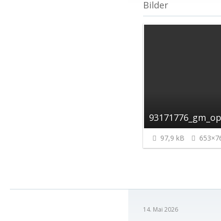
Bilder
97,9 kB
653×7
14. Mai 2026