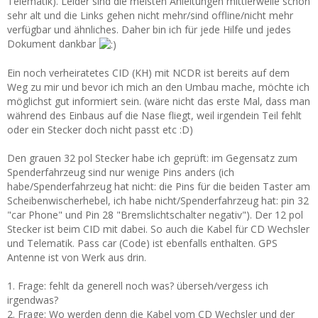
Telematik). Leider sind die meisten Anleitungen mittlerweile schon
sehr alt und die Links gehen nicht mehr/sind offline/nicht mehr
verfügbar und ähnliches. Daher bin ich für jede Hilfe und jedes
Dokument dankbar
Ein noch verheiratetes CID (KH) mit NCDR ist bereits auf dem
Weg zu mir und bevor ich mich an den Umbau mache, möchte ich
möglichst gut informiert sein. (wäre nicht das erste Mal, dass man
während des Einbaus auf die Nase fliegt, weil irgendein Teil fehlt
oder ein Stecker doch nicht passt etc :D)
Den grauen 32 pol Stecker habe ich geprüft: im Gegensatz zum
Spenderfahrzeug sind nur wenige Pins anders (ich
habe/Spenderfahrzeug hat nicht: die Pins für die beiden Taster am
Scheibenwischerhebel, ich habe nicht/Spenderfahrzeug hat: pin 32
"car Phone" und Pin 28 "Bremslichtschalter negativ"). Der 12 pol
Stecker ist beim CID mit dabei. So auch die Kabel für CD Wechsler
und Telematik. Pass car (Code) ist ebenfalls enthalten. GPS
Antenne ist von Werk aus drin.
1. Frage: fehlt da generell noch was? überseh/vergess ich
irgendwas?
2. Frage: Wo werden denn die Kabel vom CD Wechsler und der