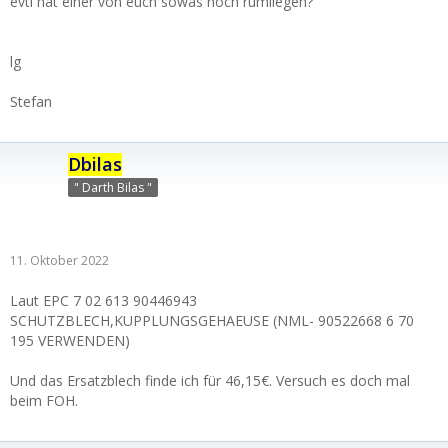
evtl hat einer von euch sowas noch rumliegen?
lg
Stefan
Dbilas
" Darth Bilas "
11. Oktober 2022
Laut EPC 7 02 613 90446943
SCHUTZBLECH,KUPPLUNGSGEHAEUSE (NML- 90522668 6 70
195 VERWENDEN)
Und das Ersatzblech finde ich für 46,15€. Versuch es doch mal
beim FOH.