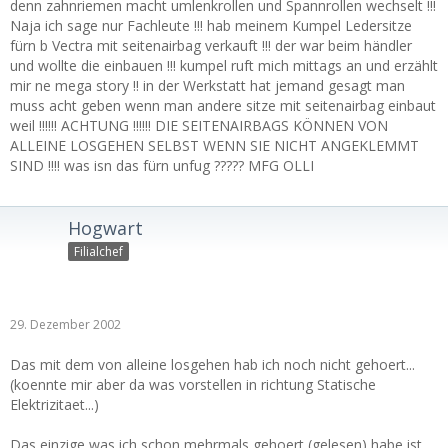
denn zahnriemen macht umlenkrollen und Spannrollen wechselt !!!
Naja ich sage nur Fachleute !!! hab meinem Kumpel Ledersitze
fürn b Vectra mit seitenairbag verkauft !!! der war beim händler
und wollte die einbauen !!! kumpel ruft mich mittags an und erzählt
mir ne mega story !! in der Werkstatt hat jemand gesagt man
muss acht geben wenn man andere sitze mit seitenairbag einbaut
weil !!!!!! ACHTUNG !!!!!! DIE SEITENAIRBAGS KÖNNEN VON
ALLEINE LOSGEHEN SELBST WENN SIE NICHT ANGEKLEMMT
SIND !!!! was isn das fürn unfug ????? MFG OLLI
Hogwart
Filialchef
29. Dezember 2002
Das mit dem von alleine losgehen hab ich noch nicht gehoert...
(koennte mir aber da was vorstellen in richtung Statische
Elektrizitaet...)
Das einzige was ich schon mehrmals gehoert (gelesen) habe ist,