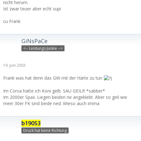
nicht herum.
Ist zwar teuer aber echt supi
cu Frank
GiNsPaCe
<-- Leistungs Junkie -->
19. Juni 2003
Frank was hat denn das GW mit der Härte zu tun
Im Corsa hatte ich Koni gelb. SAU GEIL!!! *sabber*
Im 2000er Spax. Liegen beiden ne angeklebt. Aber so geil wie
mein 30er FK sind beide ned. Wieso auch imma
b19053
Druck hat keine Richtung