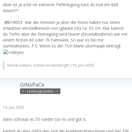
Aber ist ja echt ne extreme Tieferlegung hast du mal ein Bild
davon??
b19053
klar die meisten ja aber die Konis haben nur einen
erlaubten Verstellbereich von (glaube ich) ca. 55 cm. Klar kannst
du Tiefer aber die Eintragung wird teurer (Einzelabnahme) wie mit
einem festen 60 oder 70 Fahrwerk. So war es bei mir
zumindestens. P.S. Wenn es der TüV-Mann überhaupt einträgt
Einmal editiert, zuletzt von Maddog81 (
19. Juni 2003
)
GiNsPaCe
<-- Leistungs Junkie -->
19. Juni 2003
dann schraub es 55 runder tüv es und gut is
kannst du was dafür das sich die kontermuttern lösen und das FW