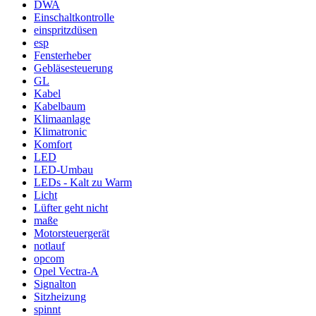
DWA
Einschaltkontrolle
einspritzdüsen
esp
Fensterheber
Gebläsesteuerung
GL
Kabel
Kabelbaum
Klimaanlage
Klimatronic
Komfort
LED
LED-Umbau
LEDs - Kalt zu Warm
Licht
Lüfter geht nicht
maße
Motorsteuergerät
notlauf
opcom
Opel Vectra-A
Signalton
Sitzheizung
spinnt