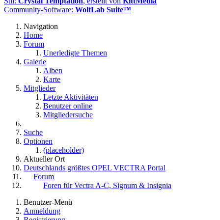
Stil:
Crystal Temptation
, erstellt von
KittMedia
Community-Software:
WoltLab Suite™
Navigation
Home
Forum
Unerledigte Themen
Galerie
Alben
Karte
Mitglieder
Letzte Aktivitäten
Benutzer online
Mitgliedersuche
Suche
Optionen
(placeholder)
Aktueller Ort
Deutschlands größtes OPEL VECTRA Portal
Forum
Foren für Vectra A-C, Signum & Insignia
Benutzer-Menü
Anmeldung
Registrierung