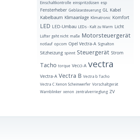
Einschaltkontrolle
einspritzdüsen
esp
Fensterheber
GL
Kabel
Gebläsesteuerung
Kabelbaum
Klimaanlage
Komfort
Klimatronic
LED
LED-Umbau
Licht
LEDs - Kalt zu Warm
Motorsteuergerät
Lüfter geht nicht
maße
Opel Vectra-A
notlauf
opcom
Signalton
Steuergerät
Sitzheizung
Strom
spinnt
vectra
Tacho
Vecci-A
torque
Vectra B
Vectra-A
Vectra b Tacho
Vectra C Xenon Scheinwerfer
Vorschaltgerät
ZV
Warnblinker
xenon
zentralverrieglung