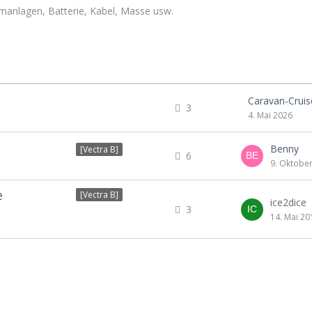
manlagen, Batterie, Kabel, Masse usw.
Caravan-Cruis
3
4. Mai 2026
Benny
[Vectra B]
6
9. Oktobe
e
[Vectra B]
ice2dice
3
14. Mai 20