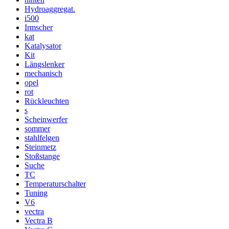
Hydroaggregat.
i500
Irmscher
kat
Katalysator
Kit
Längslenker
mechanisch
opel
rot
Rückleuchten
s
Scheinwerfer
sommer
stahlfelgen
Steinmetz
Stoßstange
Suche
TC
Temperaturschalter
Tuning
V6
vectra
Vectra B