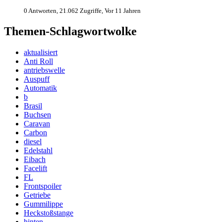
0 Antworten, 21.062 Zugriffe, Vor 11 Jahren
Themen-Schlagwortwolke
aktualisiert
Anti Roll
antriebswelle
Auspuff
Automatik
b
Brasil
Buchsen
Caravan
Carbon
diesel
Edelstahl
Eibach
Facelift
FL
Frontspoiler
Getriebe
Gummilippe
Heckstoßstange
hinten