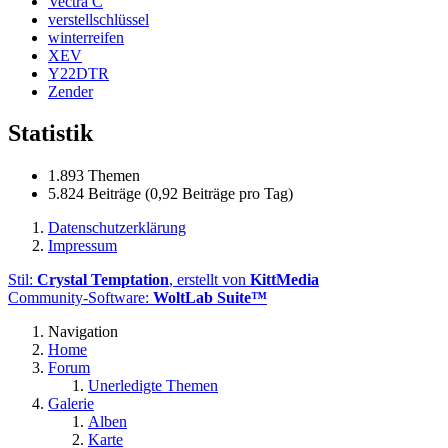
Vectra C
verstellschlüssel
winterreifen
XEV
Y22DTR
Zender
Statistik
1.893 Themen
5.824 Beiträge (0,92 Beiträge pro Tag)
Datenschutzerklärung
Impressum
Stil:
Crystal Temptation
, erstellt von
KittMedia
Community-Software:
WoltLab Suite™
Navigation
Home
Forum
Unerledigte Themen
Galerie
Alben
Karte