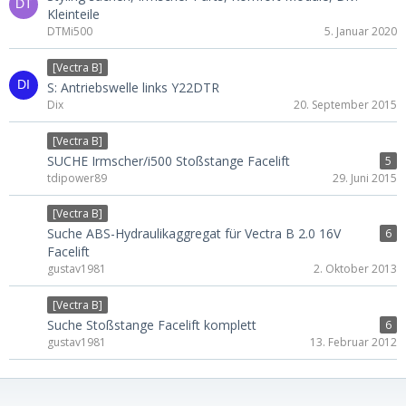
Kleinteile
DTMi500
5. Januar 2020
[Vectra B]
S: Antriebswelle links Y22DTR
Dix
20. September 2015
[Vectra B]
SUCHE Irmscher/i500 Stoßstange Facelift
5
tdipower89
29. Juni 2015
[Vectra B]
Suche ABS-Hydraulikaggregat für Vectra B 2.0 16V
6
Facelift
gustav1981
2. Oktober 2013
[Vectra B]
Suche Stoßstange Facelift komplett
6
gustav1981
13. Februar 2012