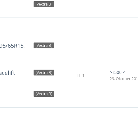
[Vectra B]
195/65R15,
[Vectra B]
celift
> i500 <
[Vectra B]
1
29. Oktober 20
[Vectra B]