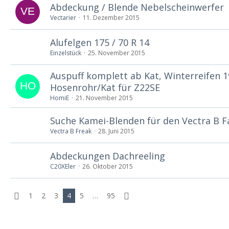
Abdeckung / Blende Nebelscheinwerfer
Vectarier
11. Dezember 2015
Alufelgen 175 / 70 R 14
Einzelstück
25. November 2015
Auspuff komplett ab Kat, Winterreifen 
Hosenrohr/Kat für Z22SE
HomiE
21. November 2015
Suche Kamei-Blenden für den Vectra B Fa
Vectra B Freak
28. Juni 2015
Abdeckungen Dachreeling
C20XEler
26. Oktober 2015
1
2
3
4
5
…
95