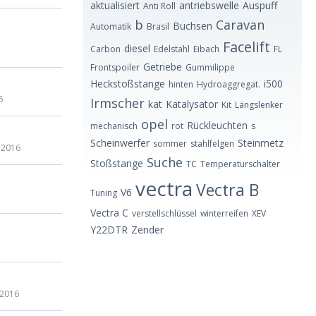
aktualisiert
antriebswelle
Auspuff
Anti Roll
b
Caravan
Buchsen
Automatik
Brasil
Facelift
diesel
Carbon
Edelstahl
Eibach
FL
Getriebe
Frontspoiler
Gummilippe
Heckstoßstange
i500
hinten
Hydroaggregat.
6
Irmscher
kat
Katalysator
Kit
Längslenker
opel
Rückleuchten
mechanisch
rot
s
Scheinwerfer
Steinmetz
sommer
stahlfelgen
 2016
Suche
Stoßstange
TC
Temperaturschalter
vectra
Vectra B
V6
Tuning
Vectra C
verstellschlüssel
winterreifen
XEV
Y22DTR
Zender
 2016