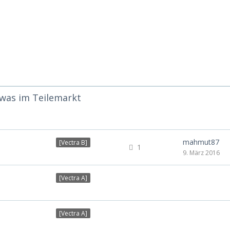
etwas im Teilemarkt
mahmut87
[Vectra B]
1
9. März 2016
[Vectra A]
[Vectra A]