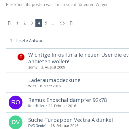
Hier könnt ihr posten was ihr so sucht für euren Wagen
1
2
3
4
5
…
95
Letzte Antwort
Wichtige Infos für alle neuen User die 
anbieten wollen!
sorny
3. August 2009
Laderaumabdeckung
Wutz
8. März 2016
Remus Endschalldämpfer 92x78
Roadkiller
22. Februar 2016
Suche Türpappen Vectra A dunkel
DVDGenie1
18. Februar 2016