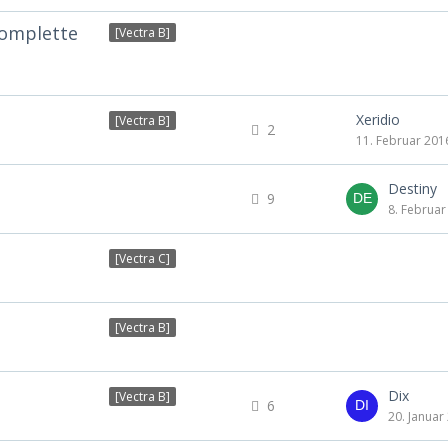
komplette
[Vectra B]
Xeridio
[Vectra B]
2
11. Februar 201
Destiny
9
8. Februar
[Vectra C]
[Vectra B]
Dix
[Vectra B]
6
20. Januar