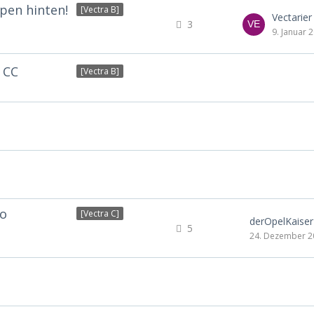
en hinten!
[Vectra B]
Vectarier
3
9. Januar 
 CC
[Vectra B]
bo
[Vectra C]
derOpelKaiser
5
24. Dezember 2