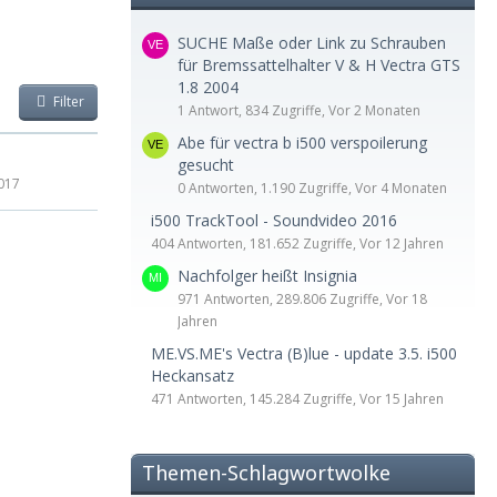
SUCHE Maße oder Link zu Schrauben
für Bremssattelhalter V & H Vectra GTS
1.8 2004
Filter
1 Antwort, 834 Zugriffe, Vor 2 Monaten
Abe für vectra b i500 verspoilerung
gesucht
2017
0 Antworten, 1.190 Zugriffe, Vor 4 Monaten
i500 TrackTool - Soundvideo 2016
404 Antworten, 181.652 Zugriffe, Vor 12 Jahren
Nachfolger heißt Insignia
971 Antworten, 289.806 Zugriffe, Vor 18
Jahren
ME.VS.ME's Vectra (B)lue - update 3.5. i500
Heckansatz
471 Antworten, 145.284 Zugriffe, Vor 15 Jahren
Themen-Schlagwortwolke