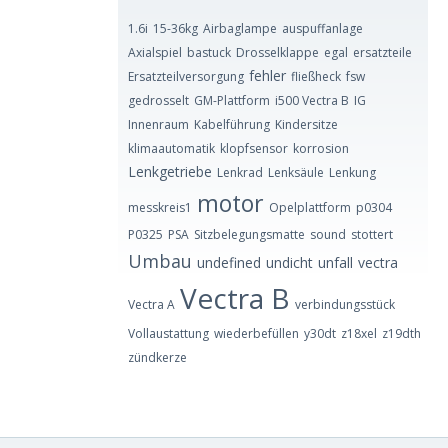
1.6i
15-36kg
Airbaglampe
auspuffanlage
Axialspiel
bastuck
Drosselklappe
egal
ersatzteile
fehler
Ersatzteilversorgung
fließheck
fsw
gedrosselt
GM-Plattform
i500 Vectra B
IG
Innenraum
Kabelführung
Kindersitze
klimaautomatik
klopfsensor
korrosion
Lenkgetriebe
Lenkrad
Lenksäule
Lenkung
motor
messkreis1
Opelplattform
p0304
P0325
PSA
Sitzbelegungsmatte
sound
stottert
Umbau
undefined
undicht
unfall
vectra
Vectra B
Vectra A
verbindungsstück
Vollaustattung
wiederbefüllen
y30dt
z18xel
z19dth
zündkerze