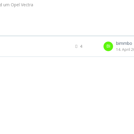
und um Opel Vectra
bimmbo
4
14. April 