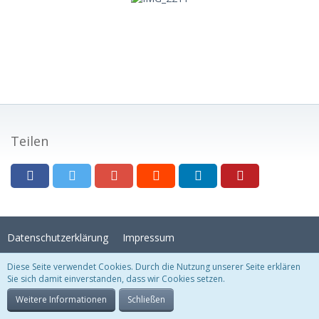
Teilen
Datenschutzerklärung
Impressum
Diese Seite verwendet Cookies. Durch die Nutzung unserer Seite erklären
Sie sich damit einverstanden, dass wir Cookies setzen.
Stil:
Crystal Temptation
, erstellt von
KittMedia
Community-Software:
WoltLab Suite™
Weitere Informationen
Schließen