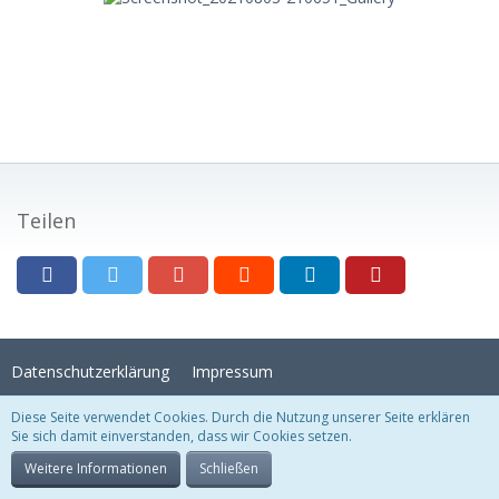
Teilen
Datenschutzerklärung
Impressum
Diese Seite verwendet Cookies. Durch die Nutzung unserer Seite erklären
Sie sich damit einverstanden, dass wir Cookies setzen.
Stil:
Crystal Temptation
, erstellt von
KittMedia
Community-Software:
WoltLab Suite™
Weitere Informationen
Schließen