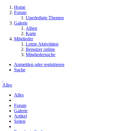
Home
Forum
Unerledigte Themen
Galerie
Alben
Karte
Mitglieder
Letzte Aktivitäten
Benutzer online
Mitgliedersuche
Anmelden oder registrieren
Suche
Alles
Alles
Forum
Galerie
Artikel
Seiten