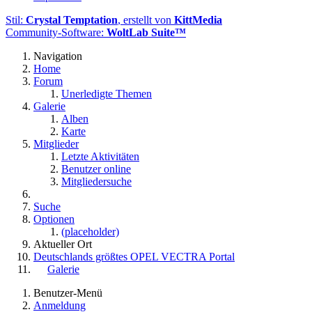
Stil:
Crystal Temptation
, erstellt von
KittMedia
Community-Software:
WoltLab Suite™
Navigation
Home
Forum
Unerledigte Themen
Galerie
Alben
Karte
Mitglieder
Letzte Aktivitäten
Benutzer online
Mitgliedersuche
Suche
Optionen
(placeholder)
Aktueller Ort
Deutschlands größtes OPEL VECTRA Portal
Galerie
Benutzer-Menü
Anmeldung