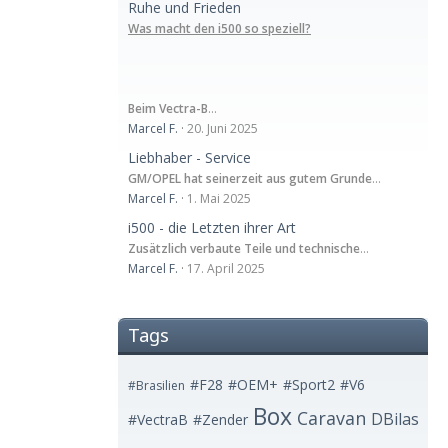
Ruhe und Frieden
Was macht den i500 so speziell?
Beim Vectra-B
…
Marcel F.
20. Juni 2025
Liebhaber - Service
GM/OPEL hat seinerzeit aus gutem Grunde
…
Marcel F.
1. Mai 2025
i500 - die Letzten ihrer Art
Zusätzlich verbaute Teile
und technische
…
Marcel F.
17. April 2025
Tags
#F28
#OEM+
#Sport2
#V6
#Brasilien
Box
Caravan
DBilas
#VectraB
#Zender