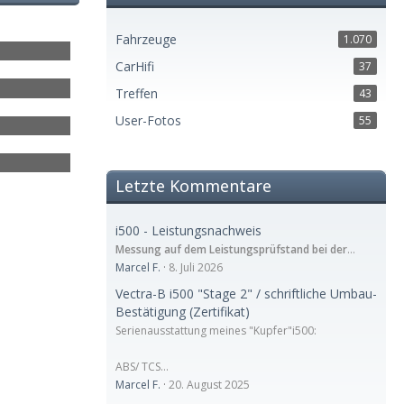
Fahrzeuge
1.070
CarHifi
37
Treffen
43
User-Fotos
55
Letzte Kommentare
i500 - Leistungsnachweis
Messung auf dem Leistungsprüfstand bei der
…
Marcel F.
8. Juli 2026
Vectra-B i500 "Stage 2" / schriftliche Umbau-
Bestätigung (Zertifikat)
Serienausstattung meines "Kupfer"i500:
ABS/ TCS…
Marcel F.
20. August 2025