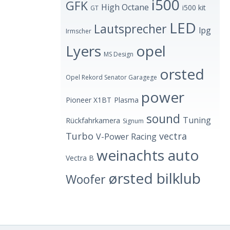
i500
GFK
High Octane
i500 kit
GT
LED
Lautsprecher
lpg
Irmscher
Lyers
opel
MS Design
orsted
Opel Rekord Senator Garagege
power
Pioneer X1BT
Plasma
sound
Tuning
Rückfahrkamera
Signum
Turbo
vectra
V-Power Racing
weinachts auto
Vectra B
ørsted bilklub
Woofer